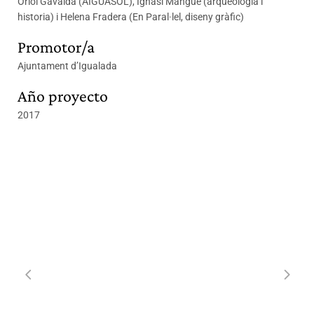
Oriol Gavaldà (AIGUASOL), Ignasi Mangue (arqueología i
historia) i Helena Fradera (En Paral·lel, diseny gràfic)
Promotor/a
Ajuntament d’Igualada
Año proyecto
2017